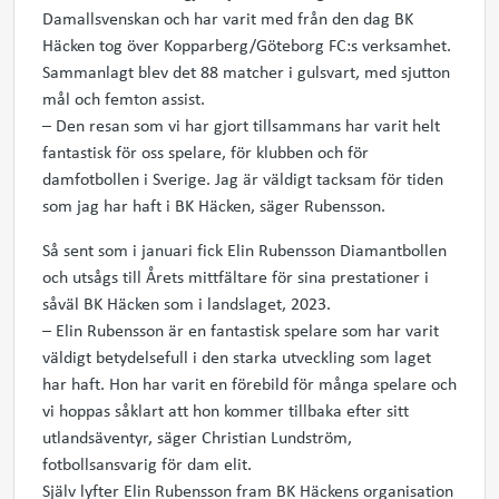
Damallsvenskan och har varit med från den dag BK
Häcken tog över Kopparberg/Göteborg FC:s verksamhet.
Sammanlagt blev det 88 matcher i gulsvart, med sjutton
mål och femton assist.
– Den resan som vi har gjort tillsammans har varit helt
fantastisk för oss spelare, för klubben och för
damfotbollen i Sverige. Jag är väldigt tacksam för tiden
som jag har haft i BK Häcken, säger Rubensson.
Så sent som i januari fick Elin Rubensson Diamantbollen
och utsågs till Årets mittfältare för sina prestationer i
såväl BK Häcken som i landslaget, 2023.
– Elin Rubensson är en fantastisk spelare som har varit
väldigt betydelsefull i den starka utveckling som laget
har haft. Hon har varit en förebild för många spelare och
vi hoppas såklart att hon kommer tillbaka efter sitt
utlandsäventyr, säger Christian Lundström,
fotbollsansvarig för dam elit.
Själv lyfter Elin Rubensson fram BK Häckens organisation