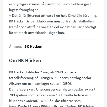
och tydliga satsning på damfotboll som förklaringar till
lagets framgångar.
– Det är få förunnat att vara i en helt jämställd förening.
BK Häcken är den klubb som mest driver damfotbollen
framåt och att få ha varit en del av det har varit otroligt
lärorikt och utvecklande, säger hon.
Ämnen:
BK Häcken
Om BK Häcken
BK Häcken bildades 2 augusti 1940 och är en
fotbollsförening på Hisingen. Klubbens herrlag spelar i
Allsvenskan och damlaget spelar i OBOS
Damallsvenskan. Ungdomsverksamheten består av runt
700 spelare som leds av cirka 130 ideella ledare och
klubbens akademi, 16–19 år, klassificeras som
femstjärnig i Svensk Elitfotbolls certifiering. BK Häcken