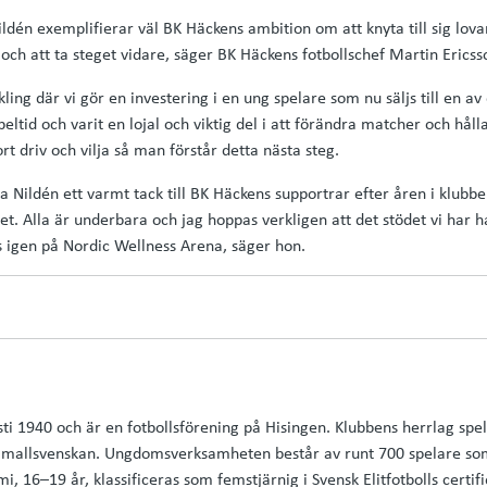
ildén exemplifierar väl BK Häckens ambition om att knyta till sig lov
 och att ta steget vidare, säger BK Häckens fotbollschef Martin Ericss
kling där vi gör en investering i en ung spelare som nu säljs till en av
eltid och varit en lojal och viktig del i att förändra matcher och håll
t driv och vilja så man förstår detta nästa steg.
da Nildén ett varmt tack till BK Häckens supportrar efter åren i klubbe
et. Alla är underbara och jag hoppas verkligen att det stödet vi har haf
s igen på Nordic Wellness Arena, säger hon.
i 1940 och är en fotbollsförening på Hisingen. Klubbens herrlag spel
mallsvenskan. Ungdomsverksamheten består av runt 700 spelare som 
, 16–19 år, klassificeras som femstjärnig i Svensk Elitfotbolls certif