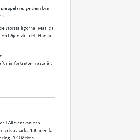
ande spelare, ge dem bra
on.
 de största ligorna. Matilda
a en hög nivå i det. Hon är
n.
t i år fortsätter nästa år.
ar i Allsvenskan och
leds av cirka 130 ideella
iering. BK Häcken