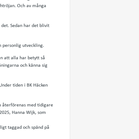
tchtröjan. Och av många
det. Sedan har det blivit
 personlig utveckling.
 att alla har betytt så
äningarna och känna sig
 Under tiden i BK Häcken
on återförenas med tidigare
 2025, Hanna Wijk, som
oligt taggad och spänd på