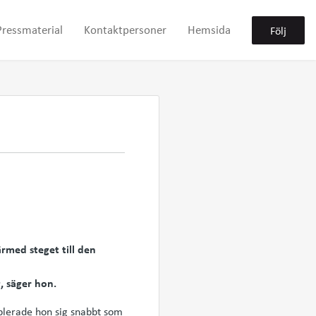
Pressmaterial
Kontaktpersoner
Hemsida
Följ
ärmed steget till den
, säger hon.
ablerade hon sig snabbt som