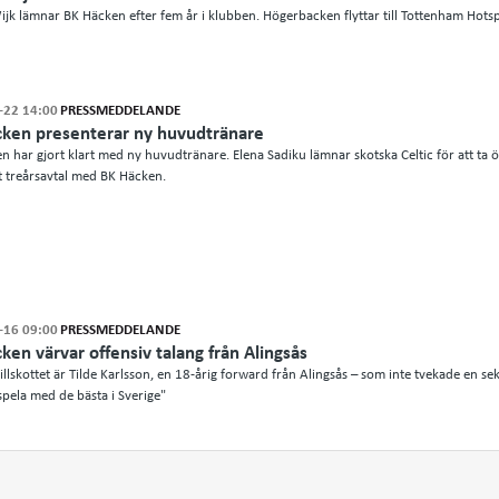
jk lämnar BK Häcken efter fem år i klubben. Högerbacken flyttar till Tottenham Hotsp
-22 14:00
PRESSMEDDELANDE
ken presenterar ny huvudtränare
n har gjort klart med ny huvudtränare. Elena Sadiku lämnar skotska Celtic för att ta
tt treårsavtal med BK Häcken.
-16 09:00
PRESSMEDDELANDE
ken värvar offensiv talang från Alingsås
illskottet är Tilde Karlsson, en 18-årig forward från Alingsås – som inte tvekade en se
spela med de bästa i Sverige"