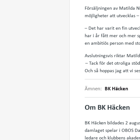
Försäljningen av Matilda N
möjligheter att utvecklas –
– Det har varit en fin utvec
har i år fått mer och mer sp
en ambitiös person med stor
Avslutningsvis riktar Matil
– Tack för det otroliga stöd
Och så hoppas jag att vi se
Ämnen:
BK Häcken
Om BK Häcken
BK Häcken bildades 2 august
damlaget spelar i OBOS Da
ledare och klubbens akademi