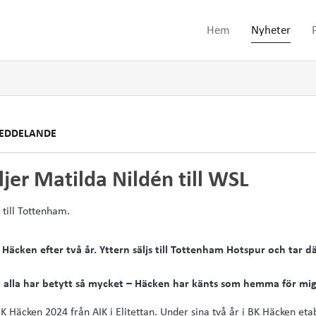
Hem
Nyheter
EDDELANDE
jer Matilda Nildén till WSL
äcken efter två år. Yttern säljs till Tottenham Hotspur och tar d
t alla har betytt så mycket – Häcken har känts som hemma för mig
 BK Häcken 2024 från AIK i Elitettan. Under sina två år i BK Häcken et