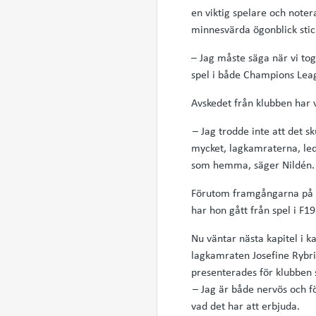
en viktig spelare och note
minnesvärda ögonblick sticke
– Jag måste säga när vi tog
spel i både Champions Leag
Avskedet från klubben har v
– Jag trodde inte att det sk
mycket, lagkamraterna, led
som hemma, säger Nildén.
Förutom framgångarna på kl
har hon gått från spel i F19
Nu väntar nästa kapitel i k
lagkamraten Josefine Rybr
presenterades för klubben s
– Jag är både nervös och fö
vad det har att erbjuda.