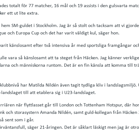
rades totalt för 77 matcher, 16 mål och 19 assists i den gulsvarta ma
r ett ut lite extra.
 hem SM-guldet i Stockholm. Jag är så stolt och tacksam att vi gjorde 
ue och Europa Cup och det har varit väldigt kul, säger hon.
arit känslosamt efter två intensiva år med sportsliga framgångar och
ulle vara så känslosamt att ta steget från Häcken. Jag känner verkligen
arna och människorna runtom. Det är en fin känsla att komma till tr
ubbnivå har Matilda Nildén även tagit tydliga kliv i landslagsmiljö.
-landslaget till att etablera sig i U23-landslaget.
arriären när flyttlasset går till London och Tottenham Hotspur, där h
ink och storasystern Amanda Nildén, samt guld-kollegan från Häcken
å sent som i går.
rväntansfull, säger 21-åringen. Det är såklart läskigt men jag är otr