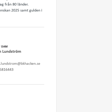
g från 80 länder.
enskan 2025 samt gulden i
F DAM
an Lundström
n.lundstrom@bkhacken.se
5816443