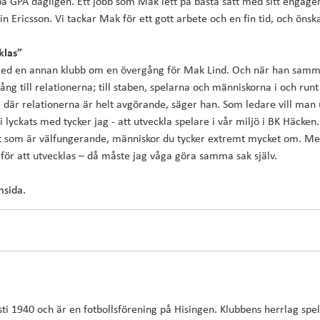
på GPA dagligen. Ett jobb som Mak lett på bästa sätt med sitt engag
n Ericsson. Vi tackar Mak för ett gott arbete och en fin tid, och önsk
klas”
ed en annan klubb om en övergång för Mak Lind. Och när han samman
g till relationerna; till staben, spelarna och människorna i och runt
, där relationerna är helt avgörande, säger han. Som ledare vill man
 lyckats med tycker jag - att utveckla spelare i vår miljö i BK Häcken
t som är välfungerande, människor du tycker extremt mycket om. Men
för att utvecklas – då måste jag våga göra samma sak själv.
msida.
i 1940 och är en fotbollsförening på Hisingen. Klubbens herrlag spel