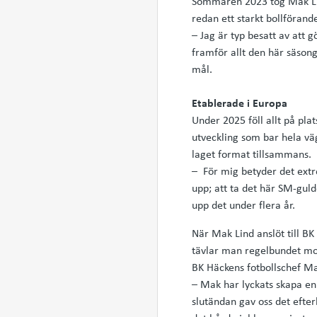
Sommaren 2023 tog Mak Lin
redan ett starkt bollförand
– Jag är typ besatt av att 
framför allt den här säsong
mål.
Etablerade i Europa
Under 2025 föll allt på pla
utveckling som bar hela väg
laget format tillsammans.
– För mig betyder det extr
upp; att ta det här SM-guld
upp det under flera år.
När Mak Lind anslöt till BK
tävlar man regelbundet mot
BK Häckens fotbollschef Ma
– Mak har lyckats skapa en
slutändan gav oss det efte