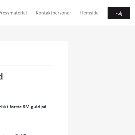
Pressmaterial
Kontaktpersoner
Hemsida
Följ
d
iskt första SM-guld på