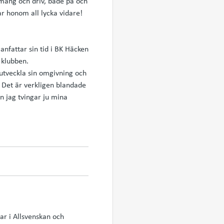
emang och driv, både på och
ar honom all lycka vidare!
fattar sin tid i BK Häcken
 klubben.
 utveckla sin omgivning och
. Det är verkligen blandade
 jag tvingar ju mina
ar i Allsvenskan och