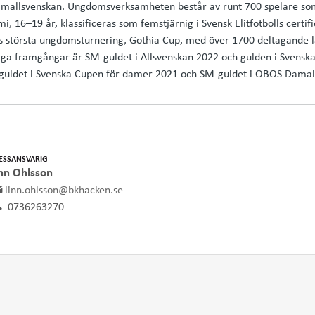
mallsvenskan. Ungdomsverksamheten består av runt 700 spelare som 
, 16–19 år, klassificeras som femstjärnig i Svensk Elitfotbolls certif
s största ungdomsturnering, Gothia Cup, med över 1700 deltagande la
liga framgångar är SM-guldet i Allsvenskan 2022 och gulden i Svensk
guldet i Svenska Cupen för damer 2021 och SM-guldet i OBOS Damal
ESSANSVARIG
nn Ohlsson
linn.ohlsson@bkhacken.se
0736263270