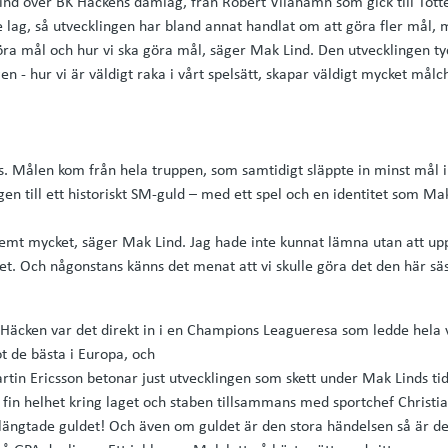
d över BK Häckens damlag, från Robert Vilahamn som gick till Tot
e lag, så utvecklingen har bland annat handlat om att göra fler mål,
göra mål och hur vi ska göra mål, säger Mak Lind. Den utvecklingen ty
en - hur vi är väldigt raka i vårt spelsätt, skapar väldigt mycket mål
ts. Målen kom från hela truppen, som samtidigt släppte in minst mål i
en till ett historiskt SM-guld – med ett spel och en identitet som Ma
emt mycket, säger Mak Lind. Jag hade inte kunnat lämna utan att up
et. Och någonstans känns det menat att vi skulle göra det den här sä
 Häcken var det direkt in i en Champions Leagueresa som ledde hela vä
 de bästa i Europa, och
rtin Ericsson betonar just utvecklingen som skett under Mak Linds t
 fin helhet kring laget och staben tillsammans med sportchef Christia
rlängtade guldet! Och även om guldet är den stora händelsen så är de