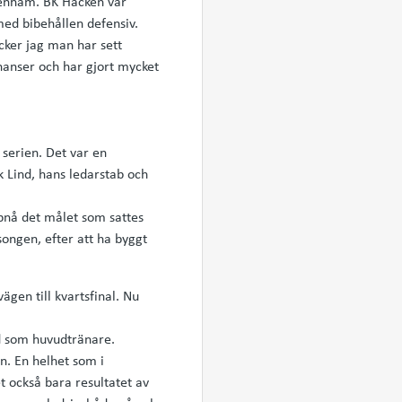
tenham. BK Häcken var
 med bibehållen defensiv.
cker jag man har sett
chanser och har gjort mycket
 serien. Det var en
k Lind, hans ledarstab och
pnå det målet som sattes
songen, efter att ha byggt
gen till kvartsfinal. Nu
id som huvudtränare.
n. En helhet som i
t också bara resultatet av