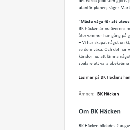
det hårda jobb som gjorts 
utanför planen, säger Marti
”Måste våga för att utvec
BK Häcken är nu överens m
återkommer han gång på gån
– Vi har skapat något unikt
se dem växa. Och det har vi
känslor nu, att lämna någo
spelare att vara obekväma 
Läs mer på BK Häckens he
Ämnen:
BK Häcken
Om BK Häcken
BK Häcken bildades 2 august