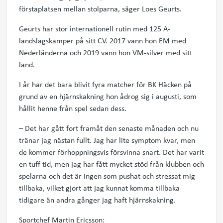
förstaplatsen mellan stolparna, säger Loes Geurts.
Geurts har stor internationell rutin med 125 A-
landslagskamper på sitt CV. 2017 vann hon EM med
Nederländerna och 2019 vann hon VM-silver med sitt
land.
I år har det bara blivit fyra matcher för BK Häcken på
grund av en hjärnskakning hon ådrog sig i augusti, som
hållit henne från spel sedan dess.
– Det har gått fort framåt den senaste månaden och nu
tränar jag nästan fullt. Jag har lite symptom kvar, men
de kommer förhoppningsvis försvinna snart. Det har varit
en tuff tid, men jag har fått mycket stöd från klubben och
spelarna och det är ingen som pushat och stressat mig
tillbaka, vilket gjort att jag kunnat komma tillbaka
tidigare än andra gånger jag haft hjärnskakning.
Sportchef Martin Ericsson: