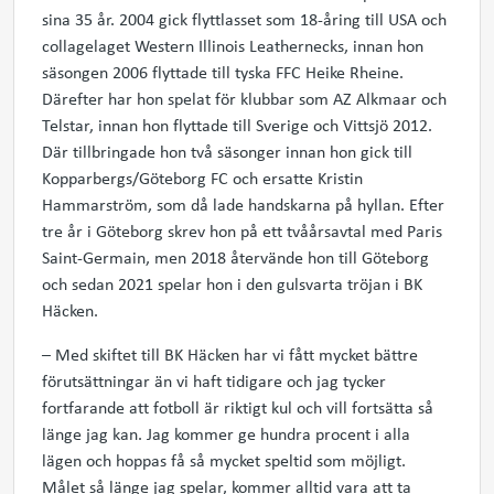
sina 35 år. 2004 gick flyttlasset som 18-åring till USA och
collagelaget Western Illinois Leathernecks, innan hon
säsongen 2006 flyttade till tyska FFC Heike Rheine.
Därefter har hon spelat för klubbar som AZ Alkmaar och
Telstar, innan hon flyttade till Sverige och Vittsjö 2012.
Där tillbringade hon två säsonger innan hon gick till
Kopparbergs/Göteborg FC och ersatte Kristin
Hammarström, som då lade handskarna på hyllan. Efter
tre år i Göteborg skrev hon på ett tvåårsavtal med Paris
Saint-Germain, men 2018 återvände hon till Göteborg
och sedan 2021 spelar hon i den gulsvarta tröjan i BK
Häcken.
– Med skiftet till BK Häcken har vi fått mycket bättre
förutsättningar än vi haft tidigare och jag tycker
fortfarande att fotboll är riktigt kul och vill fortsätta så
länge jag kan. Jag kommer ge hundra procent i alla
lägen och hoppas få så mycket speltid som möjligt.
Målet så länge jag spelar, kommer alltid vara att ta