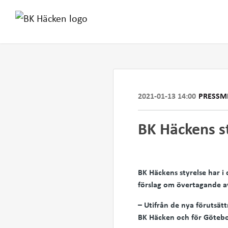
2021-01-13 14:00
PRESSM
BK Häckens st
BK Häckens styrelse har i 
förslag om övertagande a
– Utifrån de nya förutsät
BK Häcken och för Götebor