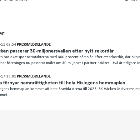
er
-11 09:54
PRESSMEDDELANDE
ken passerar 30-miljonersvallen efter nytt rekordår
n har ökat sponsorintäkterna med 800 procent på tio år. Efter ett rekordår, där öknin
har föreningen nu passerat målet om 30 miljoner i partnerintäkter – två år tidigare ä
-17 13:01
PRESSMEDDELANDE
a förnyar namnrättigheten till hela Hisingens hemmaplan
ingens hemmaplan kommer att heta Bravida Arena till 2025. BK Häcken är överens me
mnet.