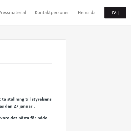
Pressmaterial
Kontaktpersoner
Hemsida
Följ
a ställning till styrelsens
s den 27 januari.
 vore det bästa för både