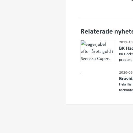
Relaterade nyhet
2019-10
BK Häc
BK Häcke
procent, 
2020-06
Bravid
Hela His
arenana