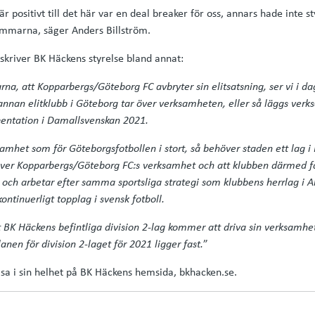
är positivt till det här var en deal breaker för oss, annars hade inte 
lemmarna, säger Anders Billström.
ag skriver BK Häckens styrelse bland annat:
na, att Kopparbergs/Göteborg FC avbryter sin elitsatsning, ser vi i da
annan elitklubb i Göteborg tar över verksamheten, eller så läggs ver
esentation i Damallsvenskan 2021.
amhet som för Göteborgsfotbollen i stort, så behöver staden ett lag i
 över Kopparbergs/Göteborg FC:s verksamhet och att klubben därmed får
och arbetar efter samma sportsliga strategi som klubbens herrlag i 
ontinuerligt topplag i svensk fotboll.
tt BK Häckens befintliga division 2-lag kommer att driva sin verksamh
”
anen för division 2-laget för 2021 ligger fast.
läsa i sin helhet på BK Häckens hemsida, bkhacken.se.