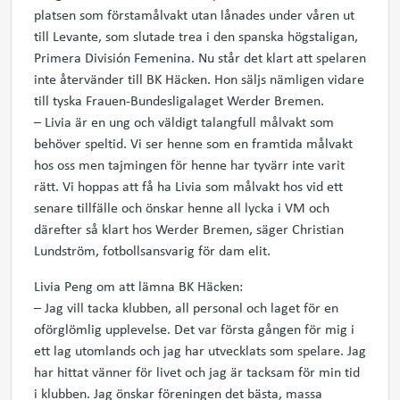
platsen som förstamålvakt utan lånades under våren ut
till Levante, som slutade trea i den spanska högstaligan,
Primera División Femenina. Nu står det klart att spelaren
inte återvänder till BK Häcken. Hon säljs nämligen vidare
till tyska Frauen-Bundesligalaget Werder Bremen.
– Livia är en ung och väldigt talangfull målvakt som
behöver speltid. Vi ser henne som en framtida målvakt
hos oss men tajmingen för henne har tyvärr inte varit
rätt. Vi hoppas att få ha Livia som målvakt hos vid ett
senare tillfälle och önskar henne all lycka i VM och
därefter så klart hos Werder Bremen, säger Christian
Lundström, fotbollsansvarig för dam elit.
Livia Peng om att lämna BK Häcken:
– Jag vill tacka klubben, all personal och laget för en
oförglömlig upplevelse. Det var första gången för mig i
ett lag utomlands och jag har utvecklats som spelare. Jag
har hittat vänner för livet och jag är tacksam för min tid
i klubben. Jag önskar föreningen det bästa, massa