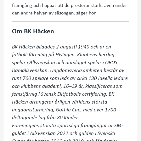
framgång och hoppas att de presterar starkt även under
den andra halvan av säsongen, säger hon.
Om BK Häcken
BK Häcken bildades 2 augusti 1940 och är en 
fotbollsförening på Hisingen. Klubbens herrlag 
spelar i Allsvenskan och damlaget spelar i OBOS 
Damallsvenskan. Ungdomsverksamheten består av 
runt 700 spelare som leds av cirka 130 ideella ledare 
och klubbens akademi, 16–19 år, klassificeras som 
femstjärnig i Svensk Elitfotbolls certifiering. BK 
Häcken arrangerar årligen världens största 
ungdomsturnering, Gothia Cup, med över 1700 
deltagande lag från 80 länder.

Föreningens största sportsliga framgångar är SM-
guldet i Allsvenskan 2022 och gulden i Svenska 
Cupen för herrar, 2016 och 2019, och för damer 