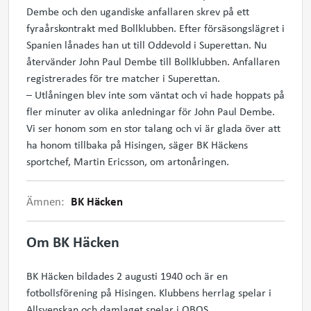
Dembe och den ugandiske anfallaren skrev på ett
fyraårskontrakt med Bollklubben. Efter försäsongslägret i
Spanien lånades han ut till Oddevold i Superettan. Nu
återvänder John Paul Dembe till Bollklubben. Anfallaren
registrerades för tre matcher i Superettan.
– Utlåningen blev inte som väntat och vi hade hoppats på
fler minuter av olika anledningar för John Paul Dembe.
Vi ser honom som en stor talang och vi är glada över att
ha honom tillbaka på Hisingen, säger BK Häckens
sportchef, Martin Ericsson, om artonåringen.
Ämnen:
BK Häcken
Om BK Häcken
BK Häcken bildades 2 augusti 1940 och är en
fotbollsförening på Hisingen. Klubbens herrlag spelar i
Allsvenskan och damlaget spelar i OBOS