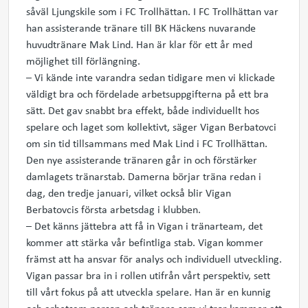
såväl Ljungskile som i FC Trollhättan. I FC Trollhättan var
han assisterande tränare till BK Häckens nuvarande
huvudtränare Mak Lind. Han är klar för ett år med
möjlighet till förlängning.
– Vi kände inte varandra sedan tidigare men vi klickade
väldigt bra och fördelade arbetsuppgifterna på ett bra
sätt. Det gav snabbt bra effekt, både individuellt hos
spelare och laget som kollektivt, säger Vigan Berbatovci
om sin tid tillsammans med Mak Lind i FC Trollhättan.
Den nye assisterande tränaren går in och förstärker
damlagets tränarstab. Damerna börjar träna redan i
dag, den tredje januari, vilket också blir Vigan
Berbatovcis första arbetsdag i klubben.
– Det känns jättebra att få in Vigan i tränarteam, det
kommer att stärka vår befintliga stab. Vigan kommer
främst att ha ansvar för analys och individuell utveckling.
Vigan passar bra in i rollen utifrån vårt perspektiv, sett
till vårt fokus på att utveckla spelare. Han är en kunnig