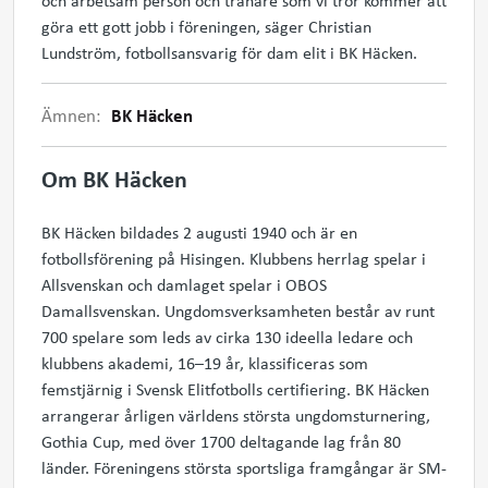
och arbetsam person och tränare som vi tror kommer att
göra ett gott jobb i föreningen, säger Christian
Lundström, fotbollsansvarig för dam elit i BK Häcken.
Ämnen:
BK Häcken
Om BK Häcken
BK Häcken bildades 2 augusti 1940 och är en
fotbollsförening på Hisingen. Klubbens herrlag spelar i
Allsvenskan och damlaget spelar i OBOS
Damallsvenskan. Ungdomsverksamheten består av runt
700 spelare som leds av cirka 130 ideella ledare och
klubbens akademi, 16–19 år, klassificeras som
femstjärnig i Svensk Elitfotbolls certifiering. BK Häcken
arrangerar årligen världens största ungdomsturnering,
Gothia Cup, med över 1700 deltagande lag från 80
länder. Föreningens största sportsliga framgångar är SM-