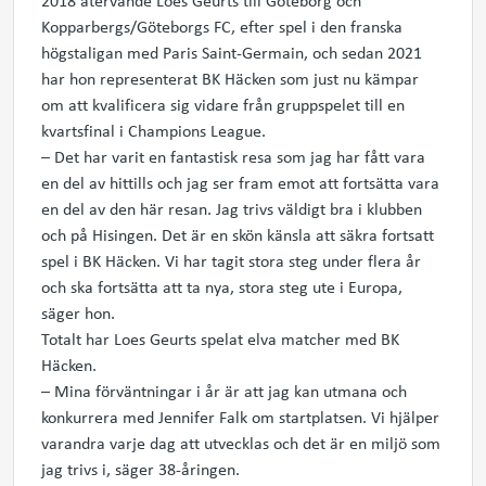
2018 återvände Loes Geurts till Göteborg och
Kopparbergs/Göteborgs FC, efter spel i den franska
högstaligan med Paris Saint-Germain, och sedan 2021
har hon representerat BK Häcken som just nu kämpar
om att kvalificera sig vidare från gruppspelet till en
kvartsfinal i Champions League.
– Det har varit en fantastisk resa som jag har fått vara
en del av hittills och jag ser fram emot att fortsätta vara
en del av den här resan. Jag trivs väldigt bra i klubben
och på Hisingen. Det är en skön känsla att säkra fortsatt
spel i BK Häcken. Vi har tagit stora steg under flera år
och ska fortsätta att ta nya, stora steg ute i Europa,
säger hon.
Totalt har Loes Geurts spelat elva matcher med BK
Häcken.
– Mina förväntningar i år är att jag kan utmana och
konkurrera med Jennifer Falk om startplatsen. Vi hjälper
varandra varje dag att utvecklas och det är en miljö som
jag trivs i, säger 38-åringen.