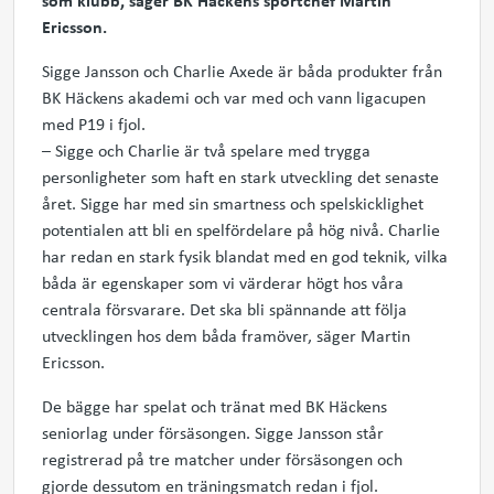
som klubb, säger BK Häckens sportchef Martin
Ericsson.
Sigge Jansson och Charlie Axede är båda produkter från
BK Häckens akademi och var med och vann ligacupen
med P19 i fjol.
– Sigge och Charlie är två spelare med trygga
personligheter som haft en stark utveckling det senaste
året. Sigge har med sin smartness och spelskicklighet
potentialen att bli en spelfördelare på hög nivå. Charlie
har redan en stark fysik blandat med en god teknik, vilka
båda är egenskaper som vi värderar högt hos våra
centrala försvarare. Det ska bli spännande att följa
utvecklingen hos dem båda framöver, säger Martin
Ericsson.
De bägge har spelat och tränat med BK Häckens
seniorlag under försäsongen. Sigge Jansson står
registrerad på tre matcher under försäsongen och
gjorde dessutom en träningsmatch redan i fjol.