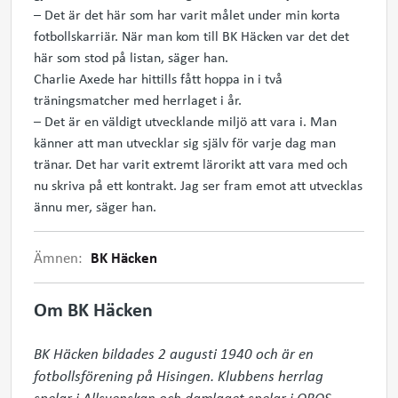
– Det är det här som har varit målet under min korta
fotbollskarriär. När man kom till BK Häcken var det det
här som stod på listan, säger han.
Charlie Axede har hittills fått hoppa in i två
träningsmatcher med herrlaget i år.
– Det är en väldigt utvecklande miljö att vara i. Man
känner att man utvecklar sig själv för varje dag man
tränar. Det har varit extremt lärorikt att vara med och
nu skriva på ett kontrakt. Jag ser fram emot att utvecklas
ännu mer, säger han.
Ämnen:
BK Häcken
Om BK Häcken
BK Häcken bildades 2 augusti 1940 och är en 
fotbollsförening på Hisingen. Klubbens herrlag 
spelar i Allsvenskan och damlaget spelar i OBOS 