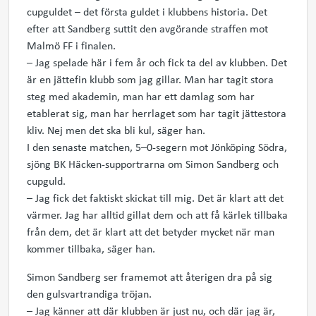
cupguldet – det första guldet i klubbens historia. Det
efter att Sandberg suttit den avgörande straffen mot
Malmö FF i finalen.
– Jag spelade här i fem år och fick ta del av klubben. Det
är en jättefin klubb som jag gillar. Man har tagit stora
steg med akademin, man har ett damlag som har
etablerat sig, man har herrlaget som har tagit jättestora
kliv. Nej men det ska bli kul, säger han.
I den senaste matchen, 5–0-segern mot Jönköping Södra,
sjöng BK Häcken-supportrarna om Simon Sandberg och
cupguld.
– Jag fick det faktiskt skickat till mig. Det är klart att det
värmer. Jag har alltid gillat dem och att få kärlek tillbaka
från dem, det är klart att det betyder mycket när man
kommer tillbaka, säger han.
Simon Sandberg ser framemot att återigen dra på sig
den gulsvartrandiga tröjan.
– Jag känner att där klubben är just nu, och där jag är,