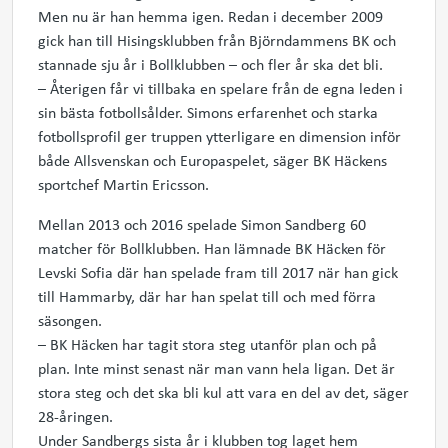
Men nu är han hemma igen. Redan i december 2009
gick han till Hisingsklubben från Björndammens BK och
stannade sju år i Bollklubben – och fler år ska det bli.
– Återigen får vi tillbaka en spelare från de egna leden i
sin bästa fotbollsålder. Simons erfarenhet och starka
fotbollsprofil ger truppen ytterligare en dimension inför
både Allsvenskan och Europaspelet, säger BK Häckens
sportchef Martin Ericsson.
Mellan 2013 och 2016 spelade Simon Sandberg 60
matcher för Bollklubben. Han lämnade BK Häcken för
Levski Sofia där han spelade fram till 2017 när han gick
till Hammarby, där har han spelat till och med förra
säsongen.
– BK Häcken har tagit stora steg utanför plan och på
plan. Inte minst senast när man vann hela ligan. Det är
stora steg och det ska bli kul att vara en del av det, säger
28-åringen.
Under Sandbergs sista år i klubben tog laget hem